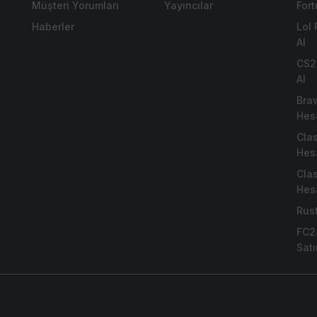
Müşteri Yorumları
Yayıncılar
For
Haberler
Lol
Al
CS2
Al
Bra
Hes
Cla
Hes
Cla
Hes
Rus
FC2
Satı