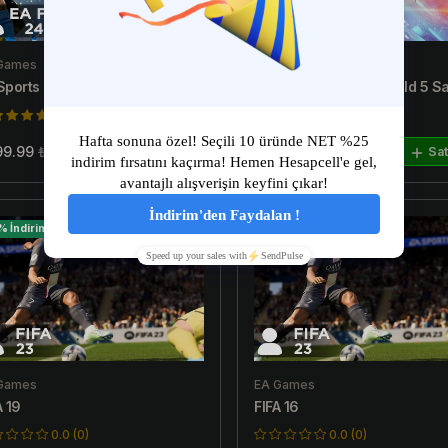
Games
EA Games
Sports FC 24 Hesap Satın Al
Battlefield V - Battlefield 5 Sa
5.0 (13)
5.0 (6)
99.99
₺499.99
₺49.99
₺99.99
Satın Al
Sat
% İndirim
33% İndirim
Games
EA Games
A 19
FIFA 16
0.0 (0)
0.0 (0)