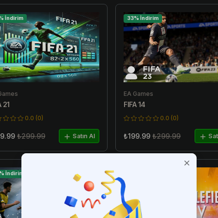
% İndirim
33% İndirim
Games
EA Games
A 21
FIFA 14
0.0 (0)
0.0 (0)
9.99
₺299.99
₺199.99
₺299.99
Satın Al
Sat
% İndirim
50% İndirim