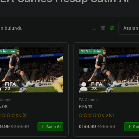
n bulundu
% İndirim
33% İndirim
Games
EA Games
A 08
FIFA 13
0.0 (0)
0.0 (0)
9.99
₺299.99
₺199.99
₺299.99
Satın Al
Sat