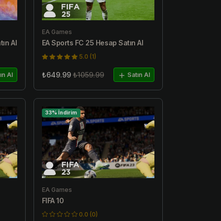
EA Games
tın Al
EA Sports FC 25 Hesap Satın Al
5.0 (1)
₺649.99
₺1059.99
ın Al
Satın Al
33% İndirim
EA Games
FIFA 10
0.0 (0)