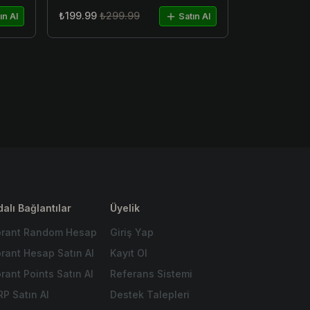
₺199.99
₺299.99
ın Al
Satın Al
alı Bağlantılar
Üyelik
orant Random Hesap
Giriş Yap
orant Hesap Satın Al
Kayıt Ol
rant Points Satın Al
Referans Sistemi
RP Satın Al
Destek Talepleri