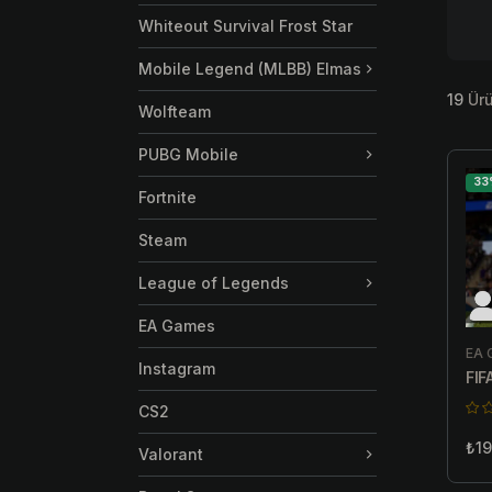
Whiteout Survival Frost Star
Mobile Legend (MLBB) Elmas
19
Ürü
Wolfteam
PUBG Mobile
33
Fortnite
Steam
League of Legends
EA Games
EA 
Instagram
FIF
CS2
₺19
Valorant