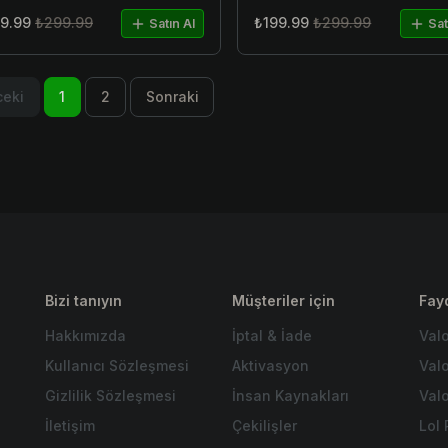
9.99
₺299.99
₺199.99
₺299.99
Satın Al
Sat
eki
1
2
Sonraki
Bizi tanıyın
Müşteriler için
Fayd
Hakkımızda
İptal & İade
Val
Kullanıcı Sözleşmesi
Aktivasyon
Val
Gizlilik Sözleşmesi
İnsan Kaynakları
Valo
İletişim
Çekilişler
Lol 