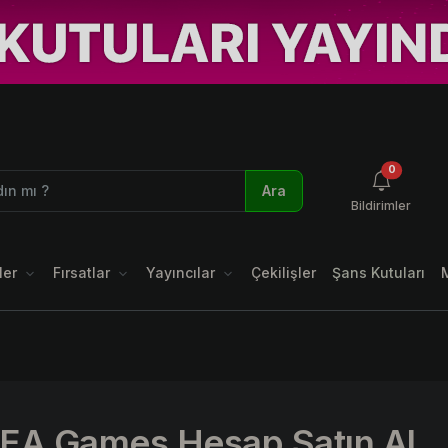
okunmamı
0
Ara
Bildirimler
ler
Fırsatlar
Yayıncılar
Çekilişler
Şans Kutuları
EA Games Hesap Satın Al