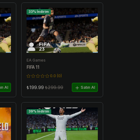
33% İndirim
EA Games
FIFA 11
0.0 (0)
₺199.99
₺299.99
ın Al
Satın Al
39% İndirim