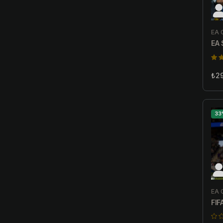
EA 
EA 
₺2
33
EA 
FIF