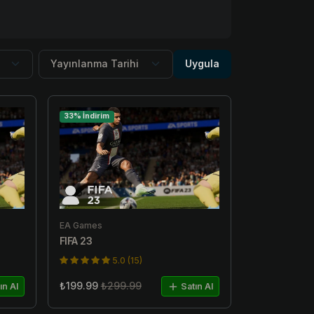
Uygula
33% İndirim
EA Games
FIFA 23
5.0 (15)
₺199.99
₺299.99
ın Al
Satın Al