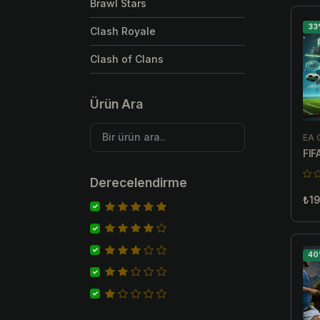
Brawl Stars
33
Clash Royale
Clash of Clans
Ürün Ara
EA 
FIF
Derecelendirme
₺19
40