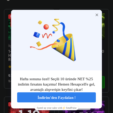
Sale
Sale
İlgili Ürün
İlgili Ürün
1-10 Skin Arası Random
[Türkiye E-Postalı] 1-300
Hesap - Valorant
Skin Arası Random
Random Hesap
Hesap - Valorant
Random Hesap
4.5(149)
4.5(149)
₺34.99
₺179.99
₺89.99
İncele
₺299.99
İncele
Sale
Sale