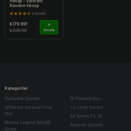
Hesap - Valorant
Random Hesap
4.5(149)
₺179.991
₺399.99
İncele
Kategoriler
Hediyelik Ürünler
[E-Postalı] Kur...
Whiteout Survival Frost
+5 Level Garant...
Star
EA Sports FC 25...
Mobile Legend (MLBB)
Anomali Garanti...
Elmas