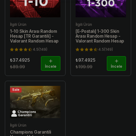
İlgili Ürün
İlgili Ürün
1-10 Skin Arası Random
[E-Postalı] 1-300 Skin
Hesap [TR Garantili] -
Arası Random Hesap -
Valorant Random Hesap
Valorant Random Hesap
4.5(149)
4.5(149)
₺37.4925
₺97.4925
₺89.99
İncele
₺199.99
İncele
Sale
İlgili Ürün
Champions Garantili