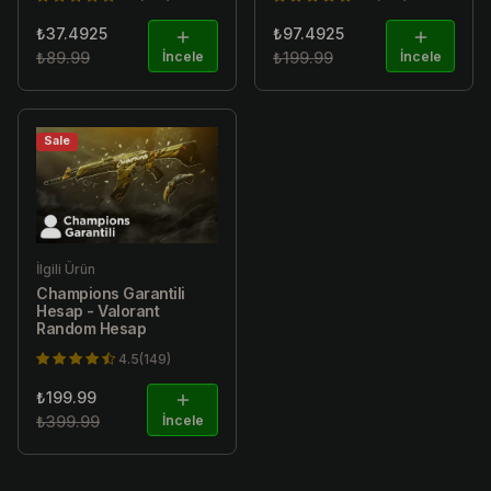
₺37.4925
₺97.4925
₺89.99
İncele
₺199.99
İncele
Sale
İlgili Ürün
Champions Garantili
Hesap - Valorant
Random Hesap
4.5(149)
₺199.99
₺399.99
İncele