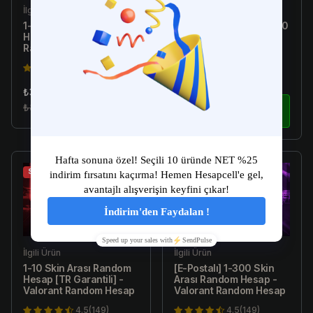
İlgili Ürün
İlgili Ürün
1-10 Skin Arası Random
[Türkiye E-Postalı] 1-300
Hesap - Valorant
Skin Arası Random
Random Hesap
Hesap - Valorant
Random Hesap
4.5(149)
4.5(149)
₺34.99
₺179.99
₺89.99
İncele
₺299.99
İncele
Sale
Sale
İlgili Ürün
İlgili Ürün
1-10 Skin Arası Random
[E-Postalı] 1-300 Skin
Hesap [TR Garantili] -
Arası Random Hesap -
Valorant Random Hesap
Valorant Random Hesap
4.5(149)
4.5(149)