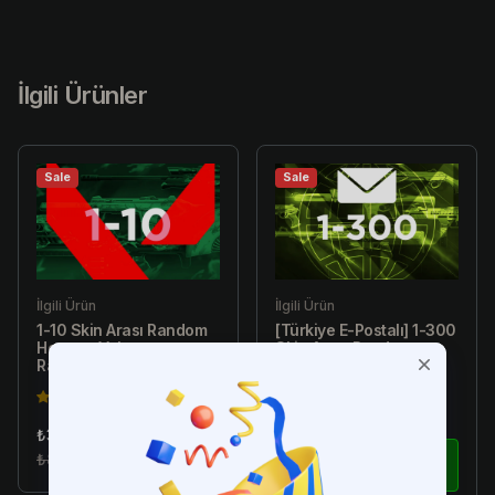
İlgili Ürünler
Sale
Sale
İlgili Ürün
İlgili Ürün
1-10 Skin Arası Random
[Türkiye E-Postalı] 1-300
Hesap - Valorant
Skin Arası Random
Random Hesap
Hesap - Valorant
Random Hesap
4.5(149)
4.5(149)
₺34.99
₺179.99
₺89.99
İncele
₺299.99
İncele