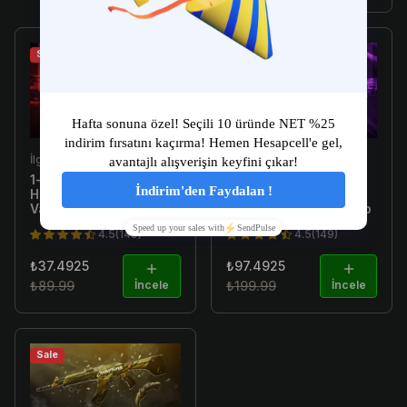
Sale
Sale
İlgili Ürün
İlgili Ürün
1-10 Skin Arası Random
[E-Postalı] 1-300 Skin
Hesap [TR Garantili] -
Arası Random Hesap -
Valorant Random Hesap
Valorant Random Hesap
4.5(149)
4.5(149)
₺37.4925
₺97.4925
₺89.99
İncele
₺199.99
İncele
Sale