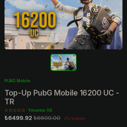
PUBG Mobile
Top-Up PubG Mobile 16200 UC -
TR
Yorumlar (0)
₺6499.92
₺6600.00
2% İndirim