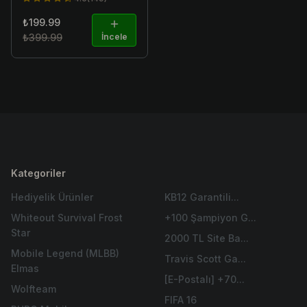
₺199.99
₺399.99
İncele
Kategoriler
Hediyelik Ürünler
KB12 Garantili...
Whiteout Survival Frost
+100 Şampiyon G...
Star
2000 TL Site Ba...
Mobile Legend (MLBB)
Travis Scott Ga...
Elmas
[E-Postalı] +70...
Wolfteam
FIFA 16