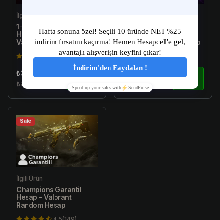
İlgili Ürün
İlgili Ürün
1-10 Skin Arası Random
[E-Postalı] 1-300 Skin
Hesap [TR Garantili] -
Arası Random Hesap -
Valorant Random Hesap
Valorant Random Hesap
4.5(149)
4.5(149)
₺37.4925
₺97.4925
₺89.99
İncele
₺199.99
İncele
Sale
İlgili Ürün
Champions Garantili
Hesap - Valorant
Random Hesap
4.5(149)