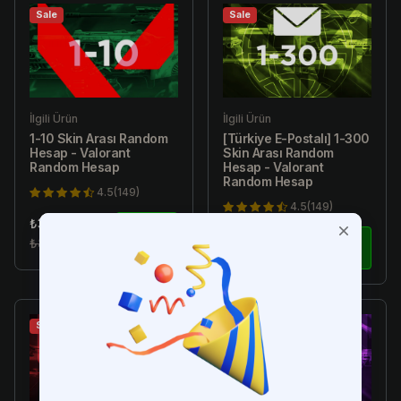
Sale
Sale
İlgili Ürün
İlgili Ürün
1-10 Skin Arası Random
[Türkiye E-Postalı] 1-300
Hesap - Valorant
Skin Arası Random
Random Hesap
Hesap - Valorant
Random Hesap
4.5(149)
4.5(149)
₺34.99
₺179.99
₺89.99
İncele
₺299.99
İncele
Sale
Sale