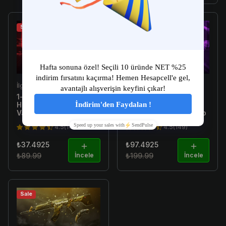
Sale
Sale
İlgili Ürün
İlgili Ürün
1-10 Skin Arası Random
[E-Postalı] 1-300 Skin
Hesap [TR Garantili] -
Arası Random Hesap -
Valorant Random Hesap
Valorant Random Hesap
4.5(149)
4.5(149)
₺37.4925
₺97.4925
₺89.99
İncele
₺199.99
İncele
Sale