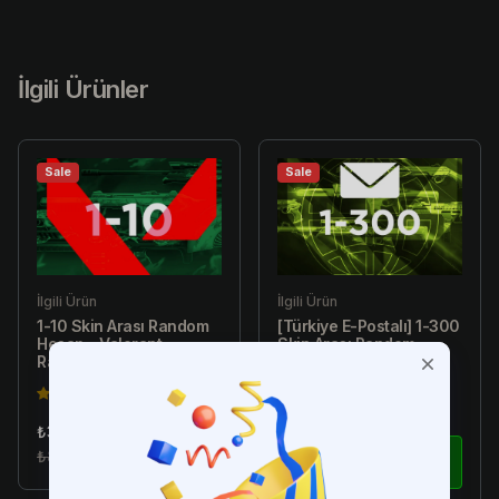
İlgili Ürünler
Sale
Sale
İlgili Ürün
İlgili Ürün
1-10 Skin Arası Random
[Türkiye E-Postalı] 1-300
Hesap - Valorant
Skin Arası Random
Random Hesap
Hesap - Valorant
Random Hesap
4.5(149)
4.5(149)
₺34.99
₺179.99
₺89.99
İncele
₺299.99
İncele